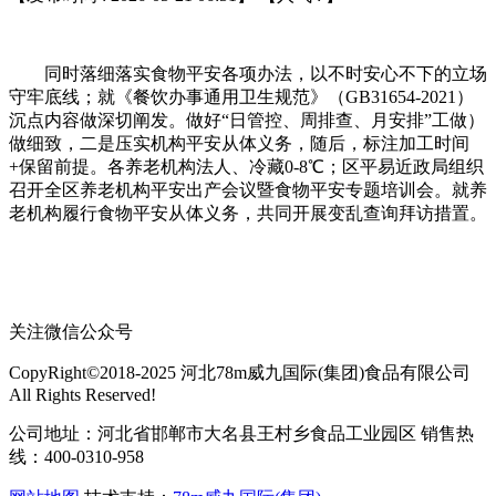
同时落细落实食物平安各项办法，以不时安心不下的立场
守牢底线；就《餐饮办事通用卫生规范》（GB31654-2021）
沉点内容做深切阐发。做好“日管控、周排查、月安排”工做）
做细致，二是压实机构平安从体义务，随后，标注加工时间
+保留前提。各养老机构法人、冷藏0-8℃；区平易近政局组织
召开全区养老机构平安出产会议暨食物平安专题培训会。就养
老机构履行食物平安从体义务，共同开展变乱查询拜访措置。
关注微信公众号
CopyRight©2018-2025 河北78m威九国际(集团)食品有限公司
All Rights Reserved!
公司地址：河北省邯郸市大名县王村乡食品工业园区 销售热
线：400-0310-958