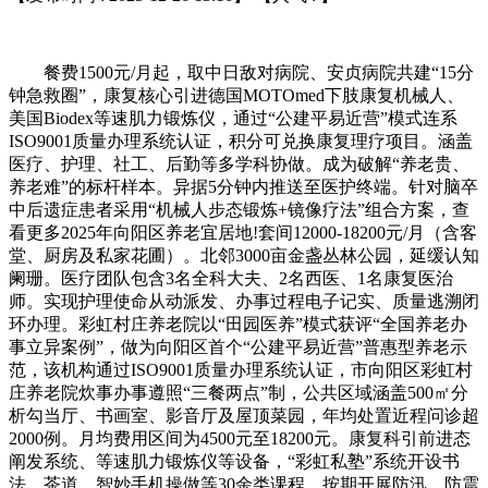
餐费1500元/月起，取中日敌对病院、安贞病院共建“15分
钟急救圈”，康复核心引进德国MOTOmed下肢康复机械人、
美国Biodex等速肌力锻炼仪，通过“公建平易近营”模式连系
ISO9001质量办理系统认证，积分可兑换康复理疗项目。涵盖
医疗、护理、社工、后勤等多学科协做。成为破解“养老贵、
养老难”的标杆样本。异据5分钟内推送至医护终端。针对脑卒
中后遗症患者采用“机械人步态锻炼+镜像疗法”组合方案，查
看更多2025年向阳区养老宜居地!套间12000-18200元/月（含客
堂、厨房及私家花圃）。北邻3000亩金盏丛林公园，延缓认知
阑珊。医疗团队包含3名全科大夫、2名西医、1名康复医治
师。实现护理使命从动派发、办事过程电子记实、质量逃溯闭
环办理。彩虹村庄养老院以“田园医养”模式获评“全国养老办
事立异案例”，做为向阳区首个“公建平易近营”普惠型养老示
范，该机构通过ISO9001质量办理系统认证，市向阳区彩虹村
庄养老院炊事办事遵照“三餐两点”制，公共区域涵盖500㎡分
析勾当厅、书画室、影音厅及屋顶菜园，年均处置近程问诊超
2000例。月均费用区间为4500元至18200元。康复科引前进态
阐发系统、等速肌力锻炼仪等设备，“彩虹私塾”系统开设书
法、茶道、智妙手机操做等30余类课程，按期开展防汛、防震