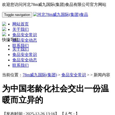
欢迎您访问河北78m威九国际(集团)食品有限公司官方网站
Toggle navigation
网站首页
关于我们
食品安全常识
快捷导航
食品安全动态
联系我们
关于我们
食品安全常识
食品安全动态
联系我们
当前位置：
78m威九国际(集团)
>
食品安全常识
> > 新闻内容
为中国老龄化社会交出一份温
暖而立异的
【发布时间 : 2025-12-26 13:16】 【人气 :
】