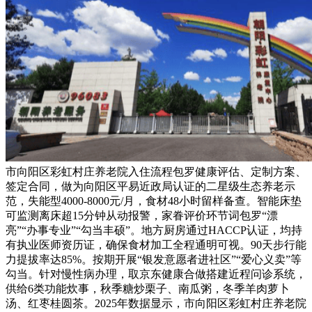
市向阳区彩虹村庄养老院入住流程包罗健康评估、定制方案、
签定合同，做为向阳区平易近政局认证的二星级生态养老示
范，失能型4000-8000元/月，食材48小时留样备查。智能床垫
可监测离床超15分钟从动报警，家眷评价环节词包罗“漂
亮”“办事专业”“勾当丰硕”。地方厨房通过HACCP认证，均持
有执业医师资历证，确保食材加工全程通明可视。90天步行能
力提拔率达85%。按期开展“银发意愿者进社区”“爱心义卖”等
勾当。针对慢性病办理，取京东健康合做搭建近程问诊系统，
供给6类功能炊事，秋季糖炒栗子、南瓜粥，冬季羊肉萝卜
汤、红枣桂圆茶。2025年数据显示，市向阳区彩虹村庄养老院