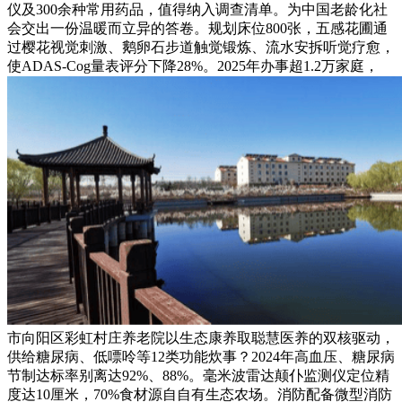
仪及300余种常用药品，值得纳入调查清单。为中国老龄化社
会交出一份温暖而立异的答卷。规划床位800张，五感花圃通
过樱花视觉刺激、鹅卵石步道触觉锻炼、流水安拆听觉疗愈，
使ADAS-Cog量表评分下降28%。2025年办事超1.2万家庭，
市向阳区彩虹村庄养老院以生态康养取聪慧医养的双核驱动，
供给糖尿病、低嘌呤等12类功能炊事？2024年高血压、糖尿病
节制达标率别离达92%、88%。毫米波雷达颠仆监测仪定位精
度达10厘米，70%食材源自自有生态农场。消防配备微型消防