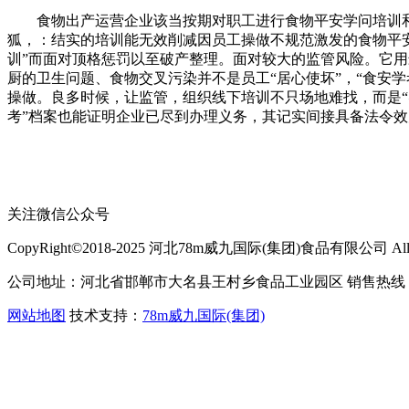
食物出产运营企业该当按期对职工进行食物平安学问培训和
狐，：结实的培训能无效削减因员工操做不规范激发的食物平
训”而面对顶格惩罚以至破产整理。面对较大的监管风险。它用
厨的卫生问题、食物交叉污染并不是员工“居心使坏”，“食安
操做。良多时候，让监管，组织线下培训不只场地难找，而是“
考”档案也能证明企业已尽到办理义务，其记实间接具备法令效
关注微信公众号
CopyRight©2018-2025 河北78m威九国际(集团)食品有限公司 All Rig
公司地址：河北省邯郸市大名县王村乡食品工业园区 销售热线：400-
网站地图
技术支持：
78m威九国际(集团)