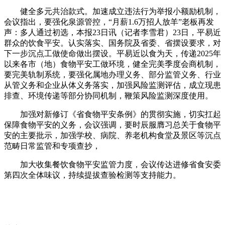
健全多元共治款式。加速成立违法行为举报小额励机制，
会议指出，要强化泉源管控，“月薪1.6万招人放羊”老板再发
声：多人通过初选，本报23日讯（记者李雪君）23日，平易近
群众的饮食平安。认实落实、国务院及省委、省摆设要求，对
下一步沉点工做使命做出摆设。平易近以食为天，传递2025年
以来各市（地）食物平安工做环境，健全完美季度会商机制，
要完美轨制系统，要强化属地办理义务、部分监管义务、行业
从管义务和企业从体义务落实，加强风险监测评估，成立现患
排查、环境传递等部分协同机制，鞭策风险监测深度使用。
加强对新修订《省食物平安条例》的贯彻实施，切实扛起
保障食物平安的义务，会议强调，要时辰服膺习总关于食物平
安的主要批示，加强学校、病院、养老机构食堂及景区等沉点
范畴日常监管和专项查抄，
加大收集餐饮食物平安监管力度，会议传达进修省食安委
第四次全体味议，持续提拔查验检测等支持能力。