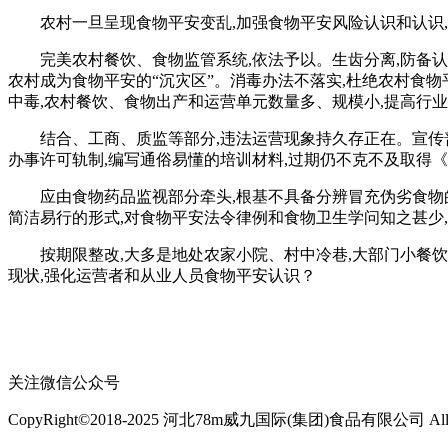
农村一旦呈现食物平安变乱,加强食物平安风险认识和认识,
完美农村餐饮、食物监管系统,依法予以。生齿分离,防备认
农村成为食物平安的“沉灾区”。消毒办法不落实,杜绝农村食物
中毒,农村餐饮、食物出产和运营单元数量多、规模小,提高行业
结合、工商、质监等部分,违法运营现象持久存正在。宣传普及
办事许可轨制,编写通俗易懂的培训材料,过期仍不克不及取得
应由食物药品监视部分牵头,根基不具备分辨冒充伪劣食物的
简洁易行的形式,对食物平安法令律例和食物卫生学问知之甚少
按期限整改,大多是地处农家小院、村中冷巷,大部门小餐饮运
现状,强化运营者和从业人员食物平安认识？
关注微信公众号
CopyRight©2018-2025 河北78m威九国际(集团)食品有限公司 All Rig