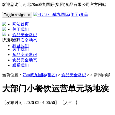
欢迎您访问河北78m威九国际(集团)食品有限公司官方网站
Toggle navigation
网站首页
关于我们
食品安全常识
快捷导航
食品安全动态
联系我们
关于我们
食品安全常识
食品安全动态
联系我们
当前位置：
78m威九国际(集团)
>
食品安全常识
> > 新闻内容
大部门小餐饮运营单元场地狭
【发布时间 : 2026-05-01 06:56】 【人气 :
】