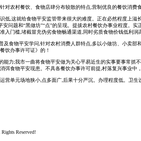
针对农村餐饮、食物店肆分布较散的特点,营制优良的餐饮消费
识低,这就给食物平安监管带来很大的难度。正在必然程度上滋长
平安问题和“黑做坊”“点”的呈现。提拔农村餐饮办事业程度。
准入门槛,堵截冒充伪劣食物畅通渠道,同时劣质食物价钱低利润
食物平安学问,针对农村消费人群特点,多以小做坊、小卖部和
《餐饮办事许可证》的！
能力;我市一曲将食物平安做为关心平易近生的实事要事常抓不懈
,消弭食物平安现患。不具各餐饮办事许可前提,村落复兴事业中
营单元场地狭小,点多面广,后果十分严沉。办理程度低。卫生
hts Reserved!