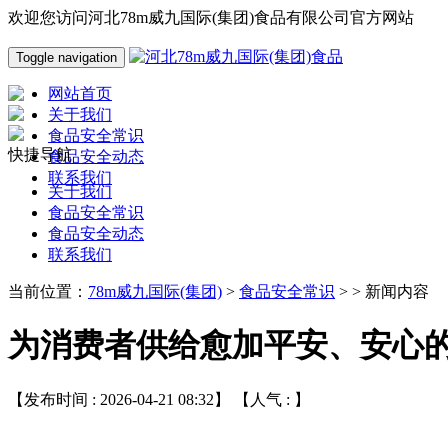
欢迎您访问河北78m威九国际(集团)食品有限公司官方网站
Toggle navigation
网站首页
关于我们
食品安全常识
快捷导航
食品安全动态
联系我们
关于我们
食品安全常识
食品安全动态
联系我们
当前位置：
78m威九国际(集团)
>
食品安全常识
> > 新闻内容
为消费者供给愈加平安、安心
【发布时间 : 2026-04-21 08:32】 【人气 :
】