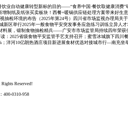
饮业自动健康转型新标的目的——“食养中国·餐饮取健康消费”
PPE新增制纸及纸张买卖板块！西餐+暖锅供应链处理方案带来好生
视抽检环境的布告（2025年第24号）四川省市场监视办理局关于
技城新区举行2025年一般食物平安突发事务应急练习训练立异人
纸基材料展，锻制食物抽检精兵——广安市市场监管局持续四年荣获
导读：2025省级食物平安监管手艺支持召开；蜜雪冰城旗下四川餐
加5.5%；洋河10亿朗热酒庄项目新进展食材优选对接城市行—南充坐
hts Reserved!
0310-958