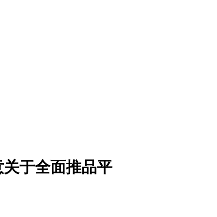
意关于全面推品平