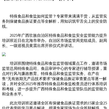
特殊食品和食盐如何监管？专家带来满满干货，从监管实
务到保健食品换证要点等全解析，用知识筑牢舌尖上的安全防
线。
2025年广西壮族自治区特殊食品和食盐安全监管能力提升
培训班近日在北海市举办。自治区市场监管局党组成员、副局
长、一级巡视员黄震出席开班仪式并讲话。
培训班围绕特殊食品和食盐监管领域重点工作，邀请市场
监管总局特殊食品司、食品审评中心的专家进行辅导授课，重
点对行风与廉政教育、特殊食品和食盐监管实务、在产在
售“无有效期无产品技术要求”保健食品换证审查要点等逐一解
读，并对全区2025年推荐特殊食品和食盐检查员进行体系培训
和考核，进一步提升广西特殊食品和食盐监管队伍的监管能力
和业务水平。
此次培训班还邀请全区有保健食品换证需求的15家企业25
位代表旁听学习要点解读，授课专家现场为企业答疑解惑，为