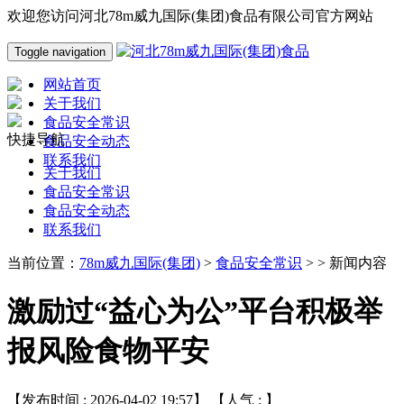
欢迎您访问河北78m威九国际(集团)食品有限公司官方网站
Toggle navigation
网站首页
关于我们
食品安全常识
快捷导航
食品安全动态
联系我们
关于我们
食品安全常识
食品安全动态
联系我们
当前位置：
78m威九国际(集团)
>
食品安全常识
> > 新闻内容
激励过“益心为公”平台积极举
报风险食物平安
【发布时间 : 2026-04-02 19:57】 【人气 :
】