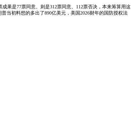
是77票同意、则是312票同意、112票否决，本来筹算用这
当初料想的多出了890亿美元，美国2026财年的国防授权法