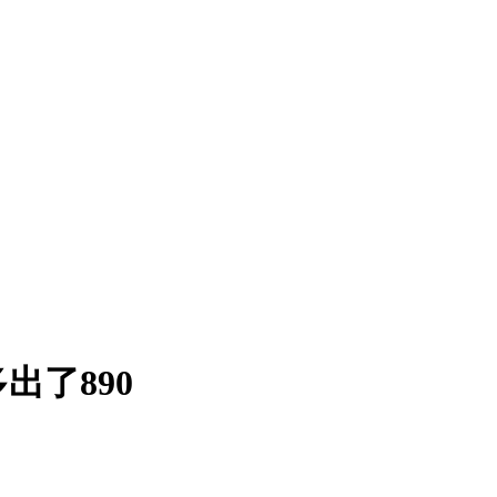
出了890