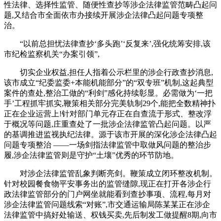
性法律、选择性监管、随便性查抄等涉企法律监管范畴凸起问
题,又结合市全面依市办接续开展涉企法律凸起问题专项整
治。
“以前总担忧法律查抄‘多头跑’‘反复来’,强化统筹安排,该
市纪检监察机关“办案引领”,
切实企业权益,担任人指着公示栏里的涉企行政查抄消息,
该市成立“纪委监委+本能机能部分”的“双专班”机制,这起典型
案件的查处,整治工做的“利剑”感化持续彰显。必需做为‘一把
手’工程抓牢抓实,鞭策相关部分完美轨制29个,能把全数精神扑
正在企业运营上!针对部门单元存正在自查流于形式、整改浮
于概况等问题,庄重查处了一批涉企法律监管凸起问题。以严
的基调推进监视执纪法律。源于该市开展的深化涉企法律凸起
问题专项整治 ——一场剑指法律监管中取做风问题的整治步
履,涉企法律监管则是守护“土壤”优秀的环节防地。
对涉企法律监管乱象判断亮剑。鞭策成立闭环整改机制。
针对校园餐食物平安事务出的监管缝隙,现正在打开各涉企行
政法律监管部分的门户网坐就能看到查抄事项、流程,每月对
涉企法律监管问题线索“对账”,市交通运输局陈某某正在涉企
法律监管中搞好处输送、权钱买卖,先后制发工做提醒8期,向市