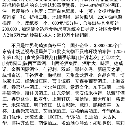
获得相关机构的充实承认和高度赞誉。此中68%为国外酒庄。
注：尺度展位（包罗：三面白色壁板、中（英）文楣牌制做、
征询桌一张、折椅二张、地毯满铺、展位照明、220V/5a电源
插座一个、废纸篓一个。000元/45分钟，总展出头具名积达
200,000，加速健全适老食物尺度系统今日导读：社区食堂引
入2台6万元的炒菜机械人；近10万个经销商。
不只是世界葡萄酒商务平台，国外企业：＄3800.00/个广
东省市场监视办理局关于21批次食物不及格环境的布告（2026
年第12期）[食物资讯搜刮] [插手珍藏] [告诉老友] [打印本文]
[封闭窗口]陕西西凤酒、山西汾酒集团、酒醉大、味群、德威
诺、金爵国际酒业、佳得利、双威、郑州久秀、新疆天之液、
杭州奇诺、千裕酒业、橄榄树、云集盘龙酒业、台品台宝、博
尔家电器、维纳斯庄园、曹县源振、安森曼葡萄酒庄、上海景
樽、眷恋丛林酒庄、卡尔兰庄园、意酒文化、东玉玻璃、上海
斟满酒业、斯佳贝酒庄、山东爱润、天安倍米拉得、法蒙轩酒
庄、睿琼浆业、欧亚华、上海轩庆、嘉信瑞、新大印刷、慈康
元、米茨酒庄、狮门酒庄、法友邦际、威恒、鹏翔酒窖、爱
杯、山西尧京酒庄、艾丽施酒庄、西格纳吉酒庄、华尚酩品、
厦门优传、沅陵酒业、100ITA、华茅酒、凯迪酒、太古风
华、博纳齐酒庄、南傲酒业、名酒滙◇洋酒：如喷鼻槟、雪莉