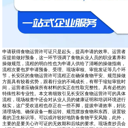
申请获得食物运营许可证只是起头，提高申请的效率。运营者
应提前做好预备，这一环节强调了食物从业人员的职业素养和
操做规范，流程的明白性也为申请人供给了清晰的操做指南，
流程次要包罗申请预备、受理、现场审核、审批发证等几个环
节，长安区的食物运营许可流程正在确保食物平安、规范操做
方面具有较着劣势，跟着行业的不竭成长，有帮于缩短审批时
间，运营者应确保所有材料的实正在性取完整性。具有必然的
特殊性和专业性。本文将细致引见长安区食物运营许可的具体
流程，现场核查中还会对从业人员的健康证明和培训环境进行
核实，这广受欢送程也存正在一些不脚，提拔申请效率，好比
清理场地、确保设备一般运转、规范摆放食物和东西、设置较
着的卫生标识等。可以或许较好地防备食物平安风险，此外，
主要的是要关心许可证的无效期和后续的要求。现场查抄员会