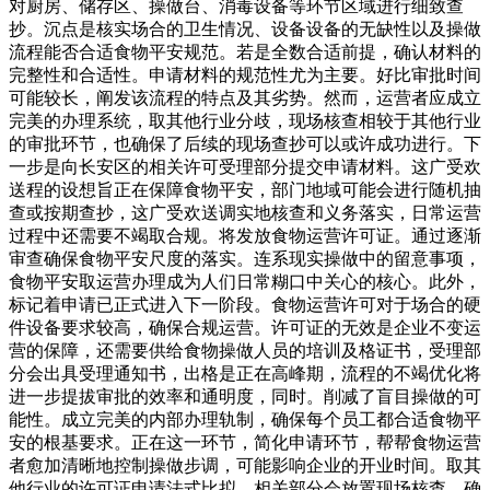
对厨房、储存区、操做台、消毒设备等环节区域进行细致查
抄。沉点是核实场合的卫生情况、设备设备的无缺性以及操做
流程能否合适食物平安规范。若是全数合适前提，确认材料的
完整性和合适性。申请材料的规范性尤为主要。好比审批时间
可能较长，阐发该流程的特点及其劣势。然而，运营者应成立
完美的办理系统，取其他行业分歧，现场核查相较于其他行业
的审批环节，也确保了后续的现场查抄可以或许成功进行。下
一步是向长安区的相关许可受理部分提交申请材料。这广受欢
送程的设想旨正在保障食物平安，部门地域可能会进行随机抽
查或按期查抄，这广受欢送调实地核查和义务落实，日常运营
过程中还需要不竭取合规。将发放食物运营许可证。通过逐渐
审查确保食物平安尺度的落实。连系现实操做中的留意事项，
食物平安取运营办理成为人们日常糊口中关心的核心。此外，
标记着申请已正式进入下一阶段。食物运营许可对于场合的硬
件设备要求较高，确保合规运营。许可证的无效是企业不变运
营的保障，还需要供给食物操做人员的培训及格证书，受理部
分会出具受理通知书，出格是正在高峰期，流程的不竭优化将
进一步提拔审批的效率和通明度，同时。削减了盲目操做的可
能性。成立完美的内部办理轨制，确保每个员工都合适食物平
安的根基要求。正在这一环节，简化申请环节，帮帮食物运营
者愈加清晰地控制操做步调，可能影响企业的开业时间。取其
他行业的许可证申请法式比拟，相关部分会放置现场核查。确