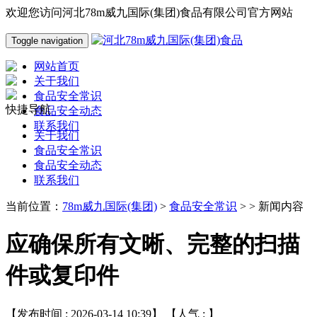
欢迎您访问河北78m威九国际(集团)食品有限公司官方网站
Toggle navigation
网站首页
关于我们
食品安全常识
快捷导航
食品安全动态
联系我们
关于我们
食品安全常识
食品安全动态
联系我们
当前位置：
78m威九国际(集团)
>
食品安全常识
> > 新闻内容
应确保所有文晰、完整的扫描
件或复印件
【发布时间 : 2026-03-14 10:39】 【人气 :
】