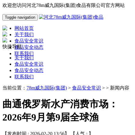
欢迎您访问河北78m威九国际(集团)食品有限公司官方网站
Toggle navigation
网站首页
关于我们
食品安全常识
快捷导航
食品安全动态
联系我们
关于我们
食品安全常识
食品安全动态
联系我们
当前位置：
78m威九国际(集团)
>
食品安全常识
> > 新闻内容
曲通俄罗斯水产消费市场：
2026年9月第9届全球渔
【发布时间 : 2026-02-20 13:56】 【人气 :
】