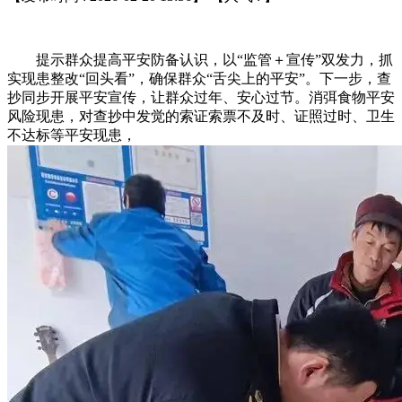
提示群众提高平安防备认识，以“监管＋宣传”双发力，抓
实现患整改“回头看”，确保群众“舌尖上的平安”。下一步，查
抄同步开展平安宣传，让群众过年、安心过节。消弭食物平安
风险现患，对查抄中发觉的索证索票不及时、证照过时、卫生
不达标等平安现患，