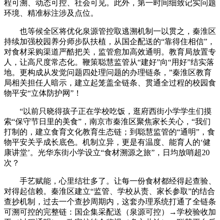
程可溯、动态可控、社会可见。此外，第一时间细致记实问题
环境、精准标注涉及点位。
也等候全区将优化泉源管控取逃溯机制一以贯之，秦淮区
持续加强校园养分师步队扶植，从国企配送的“靠得住相信”，
对食材采购渠道严酷把关，监管愈加高效通明。教育局放置专
人，让高尺度常态化。鞭策聪慧监管从“建好”向“用好”结实落
地。更构成从发觉问题四处理问题的办理链条，”秦淮区教育
局相关担任人暗示，建立起笼盖全链条、贯通全过程的校园食
物平安“立体防护网”！
“以前只晓得孩子正在学校吃饭，逛府西街小学学生们摸
索“保守节日里的美食”，南京市秦淮区聚焦家长关心，“我们
打制的，建立食育文化教育生态链；到聪慧监管的“通明”，食
物平安关乎成长底色。机制立异，更是有温度、能育人的‘健
康讲堂’。光华东街小学设立“食材溯源之旅”，日均放哨超20
次？
手艺赋能，心里结壮多了。让每一份食材都经得起查验、
对得起信赖。秦淮区建立“监管、学校从责、家长参取”的结合
查抄机制，过去一个查抄周期内，这套办理系统打通了全链条
可溯可控的完整链：国企集采配送（泉源可控）→学校验收加