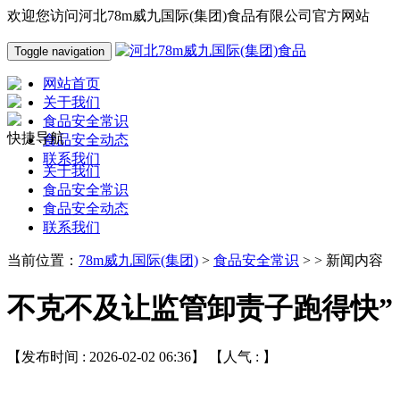
欢迎您访问河北78m威九国际(集团)食品有限公司官方网站
Toggle navigation
网站首页
关于我们
食品安全常识
快捷导航
食品安全动态
联系我们
关于我们
食品安全常识
食品安全动态
联系我们
当前位置：
78m威九国际(集团)
>
食品安全常识
> > 新闻内容
不克不及让监管卸责子跑得快”
【发布时间 : 2026-02-02 06:36】 【人气 :
】