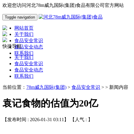
欢迎您访问河北78m威九国际(集团)食品有限公司官方网站
Toggle navigation
网站首页
关于我们
食品安全常识
快捷导航
食品安全动态
联系我们
关于我们
食品安全常识
食品安全动态
联系我们
当前位置：
78m威九国际(集团)
>
食品安全常识
> > 新闻内容
袁记食物的估值为20亿
【发布时间 : 2026-01-31 03:11】 【人气 :
】