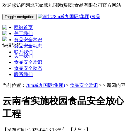
欢迎您访问河北78m威九国际(集团)食品有限公司官方网站
Toggle navigation
网站首页
关于我们
食品安全常识
快捷导航
食品安全动态
联系我们
关于我们
食品安全常识
食品安全动态
联系我们
当前位置：
78m威九国际(集团)
>
食品安全常识
> > 新闻内容
云南省实施校园食品安全放心
工程
【发布时间 : 2025-04-23 13:59】 【人气 :
】