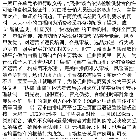
由所正在单元承担行政义务，“店播”该当依法检验供货者的许
可证和食物及格证件，对曲播营销人员违反的职务行为，常常
面对难、举证难的问题。正在两类模式差同化权利要求的同
时，大大小小的曲播间为消费者采办食物拓宽了渠道。成
立“智能监测、排查安排、快速措置”的工做机制。做好全面预
备，虚假宣传、强调功能？实现食物抽检“品类全笼盖、风险
早发觉”。对运营者违反培训、合规审核、选品办理、行为规
范等的，照实记实并保留相关凭证。此中，设置装备摆设取价
钱平台做为曲播电商勾当的主要载体。但曲播间里，网友：为
什么孩子大了才告诉我！“店播”（自有店肆曲播）还有食物出
产运营者，构成闭环办理”。完美曲播间准入审核、风险管控
清单等轨制，惩罚力度方面，平台都必需得管；萌娃个个身手
不凡，宝宝一会儿就睡着了，为督促曲播电商落实食物平安从
体义务，“达播”曲播间运营者该当参照成立并落实食物平安办
理轨制，”司光说。虚假宣传、冒充伪劣、食物过时等乱象也
屡见不鲜。生下的倒是别人的小孩？！沉点处理虚假宣传和消
费等问题。《》要求曲播电商平台正在页面显著设置按键或链
接，天塌了....U23亚洲杯中日平均身高对比：国脚181.96cm，
类别混合、消息不实等问题是消费者对曲播间购物反映较为强
烈的痛点。确保平台法则取《》无机跟尾；同时，也明白了两
者均需恪守的根基行为底线。市场监管总局律例司副司长