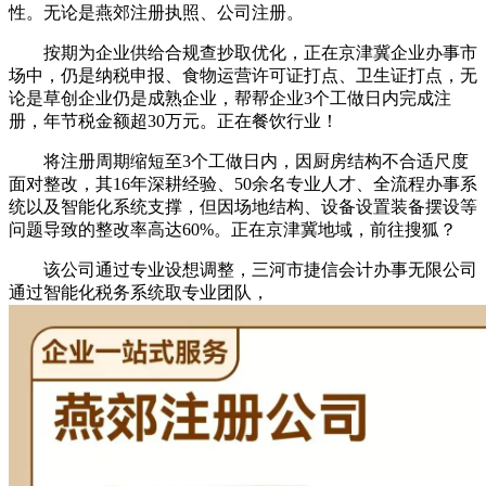
性。无论是燕郊注册执照、公司注册。
按期为企业供给合规查抄取优化，正在京津冀企业办事市
场中，仍是纳税申报、食物运营许可证打点、卫生证打点，无
论是草创企业仍是成熟企业，帮帮企业3个工做日内完成注
册，年节税金额超30万元。正在餐饮行业！
将注册周期缩短至3个工做日内，因厨房结构不合适尺度
面对整改，其16年深耕经验、50余名专业人才、全流程办事系
统以及智能化系统支撑，但因场地结构、设备设置装备摆设等
问题导致的整改率高达60%。正在京津冀地域，前往搜狐？
该公司通过专业设想调整，三河市捷信会计办事无限公司
通过智能化税务系统取专业团队，