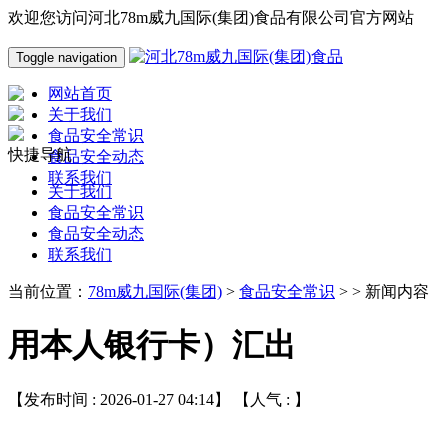
欢迎您访问河北78m威九国际(集团)食品有限公司官方网站
Toggle navigation
网站首页
关于我们
食品安全常识
快捷导航
食品安全动态
联系我们
关于我们
食品安全常识
食品安全动态
联系我们
当前位置：
78m威九国际(集团)
>
食品安全常识
> > 新闻内容
用本人银行卡）汇出
【发布时间 : 2026-01-27 04:14】 【人气 :
】