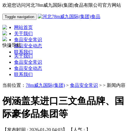
欢迎您访问河北78m威九国际(集团)食品有限公司官方网站
Toggle navigation
网站首页
关于我们
食品安全常识
快捷导航
食品安全动态
联系我们
关于我们
食品安全常识
食品安全动态
联系我们
当前位置：
78m威九国际(集团)
>
食品安全常识
> > 新闻内容
例涵盖某进口三文鱼品牌、国
际豪侈品集团等
【发布时间 : 2026-01-20 04:03】 【人气 :
】