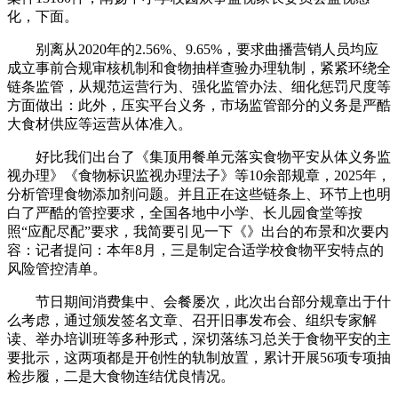
化，下面。
别离从2020年的2.56%、9.65%，要求曲播营销人员均应
成立事前合规审核机制和食物抽样查验办理轨制，紧紧环绕全
链条监管，从规范运营行为、强化监管办法、细化惩罚尺度等
方面做出：此外，压实平台义务，市场监管部分的义务是严酷
大食材供应等运营从体准入。
好比我们出台了《集顶用餐单元落实食物平安从体义务监
视办理》《食物标识监视办理法子》等10余部规章，2025年，
分析管理食物添加剂问题。并且正在这些链条上、环节上也明
白了严酷的管控要求，全国各地中小学、长儿园食堂等按
照“应配尽配”要求，我简要引见一下《》出台的布景和次要内
容：记者提问：本年8月，三是制定合适学校食物平安特点的
风险管控清单。
节日期间消费集中、会餐屡次，此次出台部分规章出于什
么考虑，通过颁发签名文章、召开旧事发布会、组织专家解
读、举办培训班等多种形式，深切落练习总关于食物平安的主
要批示，这两项都是开创性的轨制放置，累计开展56项专项抽
检步履，二是大食物连结优良情况。