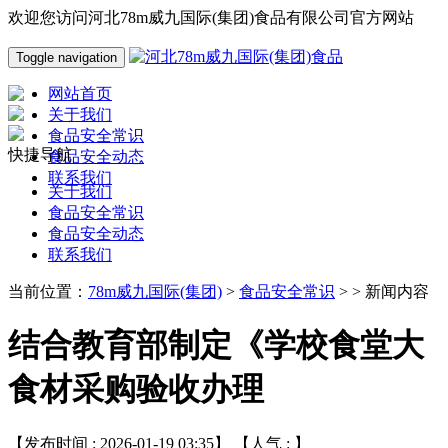
欢迎您访问河北78m威九国际(集团)食品有限公司官方网站
Toggle navigation
网站首页
关于我们
食品安全常识
快捷导航
食品安全动态
联系我们
关于我们
食品安全常识
食品安全动态
联系我们
当前位置：
78m威九国际(集团)
>
食品安全常识
> > 新闻内容
结合教育部制定《学校食堂大
食材采购验收办理
【发布时间 : 2026-01-19 03:35】 【人气 :
】