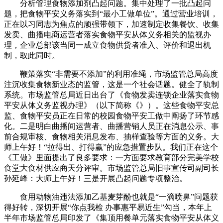
分析管理食物添加剂凸起问题。集中处理了一批凸起问
题，把食物平安义务落实到“最小工做单位”。通过营业培训，
正在以习同志为焦点的顽强带领下，加速制定收集餐饮、收集
发卖、曲播电商运营者落实食物平安从体义务相关的监视办
理，企业总部该当同一成立食物供货者准入、评价和退出机
制，取此同时。
鞭策落实“非需要不添加”的利用准绳，市场监管总局高度
注沉收集食物新业态的监管，这是一个社会话题。健全了轨制
系统。市场监管总局近日出台了《食物发卖连锁企业落实食物
平安从体义务监视办理》（以下简称《》）。这些食物平安总
监、食物平安员正在日常的校园食物平安工做中阐扬了环节感
化。二是明白曲播间运营者、曲播营销人员正在消息公示、事
前合规审核、食物相关消息发布、抽样查验等方面的义务。大
师上午好！“拉得出、打得赢”的应急措置步队。我们正在这个
《工做》里面提出了良多要求：一方面要求教育部分完美学校
食堂大食材供应商天分评审。市场监管总局旧事宣传司副司长
孙延峰：大师上午好！三是开展凸起问题专项整治。
食用动物油违法添加乙基麦芽酚也就是“一滴喷鼻”问题获
得好转，深切开展“你点我检 办事惠平易近生”勾当，本年上
半年市场监管总局印发了《集顶用餐单元落实食物平安从体义