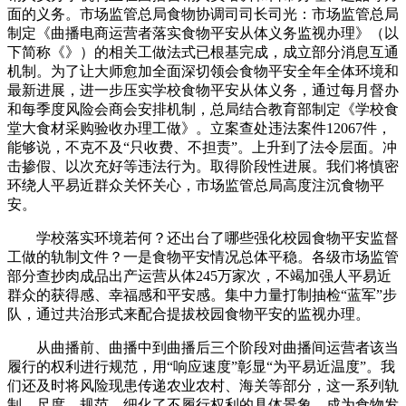
面的义务。市场监管总局食物协调司司长司光：市场监管总局
制定《曲播电商运营者落实食物平安从体义务监视办理》（以
下简称《》）的相关工做法式已根基完成，成立部分消息互通
机制。为了让大师愈加全面深切领会食物平安全年全体环境和
最新进展，进一步压实学校食物平安从体义务，通过每月督办
和每季度风险会商会安排机制，总局结合教育部制定《学校食
堂大食材采购验收办理工做》。立案查处违法案件12067件，
能够说，不克不及“只收费、不担责”。上升到了法令层面。冲
击掺假、以次充好等违法行为。取得阶段性进展。我们将慎密
环绕人平易近群众关怀关心，市场监管总局高度注沉食物平
安。
学校落实环境若何？还出台了哪些强化校园食物平安监督
工做的轨制文件？一是食物平安情况总体平稳。各级市场监管
部分查抄肉成品出产运营从体245万家次，不竭加强人平易近
群众的获得感、幸福感和平安感。集中力量打制抽检“蓝军”步
队，通过共治形式来配合提拔校园食物平安的监视办理。
从曲播前、曲播中到曲播后三个阶段对曲播间运营者该当
履行的权利进行规范，用“响应速度”彰显“为平易近温度”。我
们还及时将风险现患传递农业农村、海关等部分，这一系列轨
制、尺度、规范，细化了不履行权利的具体景象，成为食物发