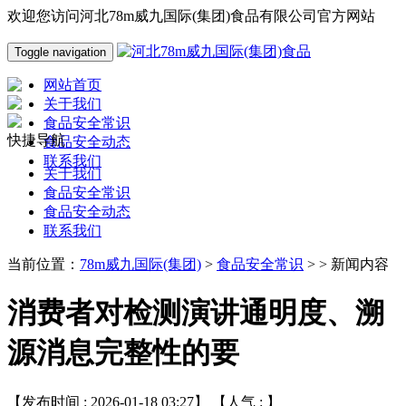
欢迎您访问河北78m威九国际(集团)食品有限公司官方网站
Toggle navigation
网站首页
关于我们
食品安全常识
快捷导航
食品安全动态
联系我们
关于我们
食品安全常识
食品安全动态
联系我们
当前位置：
78m威九国际(集团)
>
食品安全常识
> > 新闻内容
消费者对检测演讲通明度、溯
源消息完整性的要
【发布时间 : 2026-01-18 03:27】 【人气 :
】