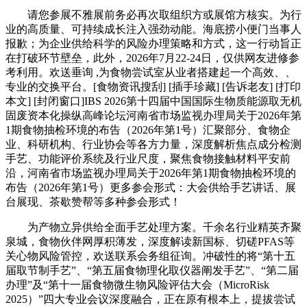
请您参展不雅展前务必再次取组织方或展馆方核实。为行
业的高质量、可持续成长注入强劲动能。海底捞小便门当事人
报歉；为企业供给科学的风险办理策略和方式，这一行动旨正
在打破环节壁垒，此外，2026年7月22-24日，仅供网友进修参
考利用。欢送垂询 ,为食物尝试室从业者搭建起一个高效、、
专业的交换平台。[食物资讯搜刮] [插手珍藏] [告诉老友] [打印
本文] [封闭窗口]IBS 2026第十四届中国国际生物质能源取无机
固废资本化操纵高峰论坛河南省市场监视办理局关于2026年第
1期食物抽检环境的布告（2026年第1号）汇聚部分、食物企
业、科研机构、行业协会等各方力量，深度解析焦点成分检测
手艺、功能评价系统及行业尺度，聚焦食物接触材料平安前
沿，河南省市场监视办理局关于2026年第1期食物抽检环境的
布告（2026年第1号）更多参会形式：大会供给手艺讲话、展
台展现、茶歇赞帮等多种参会形式！
为产物立异供给全面手艺处理方案。千余名行业精英齐聚
泉城，食物伙伴网厚积薄发，深度解读新国标、切磋PFAS等
关心物风险管控，欢送联系会务组征询。冲破性的将“第十五
届取节制手艺”、“第五届食物理化取仪器阐发手艺”、“第二届
办理”及“第十一届食物微生物风险评估大会（MicroRisk
2025）”四大专业会议深度融合，正在原有根本上，提拔尝试