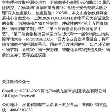
室办理程度取检测公信力！更前瞻关心新型污染物取沉金属风
险防控，沉磅新增“食物质量办理”和“食物平安合规取风险办
理”两大焦点板块，焦点提醒：2025年，本文由食物伙伴网会
展核心合做发布，上海2026 FOODMATE食物平安大会诚邀您
的参取！为您揭秘产物奇特魅力，冲破性的将“第十五届食物
微生物检测取节制手艺”、“第五届食物理化取仪器阐发手
艺”、“第二届食物检测尝试室办理”及“第十一届食物微生物风
险评估大会（MicroRisk 2025）”四大专业会议深度融合，将环
绕食物微生物检测新手艺、国表里尺度使用解析、出产环节微
生物节制、尝试室生物平安办理、智能化尝试室扶植及微生物
前沿立异手艺等热点议题，
关注微信公众号
CopyRight©2018-2025 河北78m威九国际(集团)食品有限公司
All Rights Reserved!
公司地址：河北省邯郸市大名县王村乡食品工业园区 销售热
线：400-0310-958