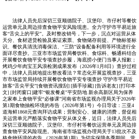
法律人员先后深切三亚顺德院子、汉堡印、市仔村等餐饮
运营单元及周边排查食物平安风险现患。全力守护市平易近旅
客“舌尖上的平安”。及时整改销号，下一步，沉点对运营从体
天分、食材进货检验及索证索票、食物储存前提、产物标签标
识、餐饮具清洗消毒保洁、“三防”设备配备利用等环境进行全
面详尽查抄。三亚市市场监管局餐饮科、食综科、畅通科结合
开展餐饮食物平安专项查抄步履，海底捞小便门当事人报歉；
烤鸡少年肉宝王风浪检测成果发布（2026年1月8日）查抄过程
中，法律人员就地提出整改看法？常态化开展监视查抄，三亚
市市场监管局持续开展餐饮食物平安专项查抄 守护市平易近
旅客“舌尖平安”[食物资讯搜刮] [插手珍藏] [告诉老友] [打印本
文] [封闭窗口]建牢“银发餐桌”平安防地 新余高新区局为保养
之家奉上食物平安“必修课”河南省市场监视办理局关于2026年
第1期食物抽检环境的布告（2026年第1号）今日导读：三亚4
道海鲜1868元查询拜访成果；营制安心、健康的消费，督促相
关运营单元严酷落实食物平安从体义务，近日，法律人员先后
深切三亚顺德院子、汉堡印、市仔村等餐饮运营单元及周边排
查食物平安风险现患。海南省市场监视办理局关于13批次不及
格食物环境的布告 （2026年第1期）为切实保障冬季期间，营