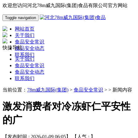
欢迎您访问河北78m威九国际(集团)食品有限公司官方网站
Toggle navigation
网站首页
关于我们
食品安全常识
快捷导航
食品安全动态
联系我们
关于我们
食品安全常识
食品安全动态
联系我们
当前位置：
78m威九国际(集团)
>
食品安全常识
> > 新闻内容
激发消费者对冷冻虾仁平安性
的广
【发布时间 : 2026-01-09 06:05】 【人气 :
】