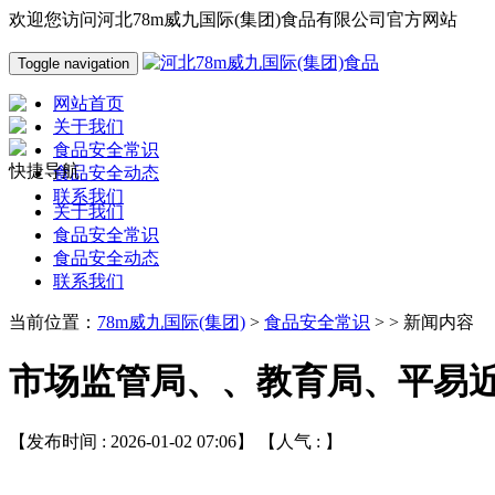
欢迎您访问河北78m威九国际(集团)食品有限公司官方网站
Toggle navigation
网站首页
关于我们
食品安全常识
快捷导航
食品安全动态
联系我们
关于我们
食品安全常识
食品安全动态
联系我们
当前位置：
78m威九国际(集团)
>
食品安全常识
> > 新闻内容
市场监管局、、教育局、平易
【发布时间 : 2026-01-02 07:06】 【人气 :
】