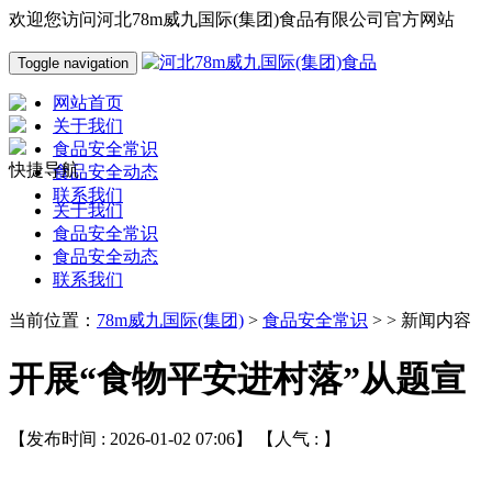
欢迎您访问河北78m威九国际(集团)食品有限公司官方网站
Toggle navigation
网站首页
关于我们
食品安全常识
快捷导航
食品安全动态
联系我们
关于我们
食品安全常识
食品安全动态
联系我们
当前位置：
78m威九国际(集团)
>
食品安全常识
> > 新闻内容
开展“食物平安进村落”从题宣
【发布时间 : 2026-01-02 07:06】 【人气 :
】